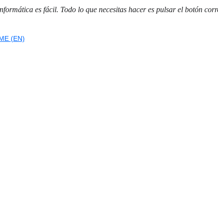
nformática es fácil. Todo lo que necesitas hacer es pulsar el botón corr
ME (EN)
ASESORÍA (EN)
EDUCACIÓN (EN)
BLOG (EN)
NOTICIAS 
RedTecnofy
Explora nuestro portafolio TI