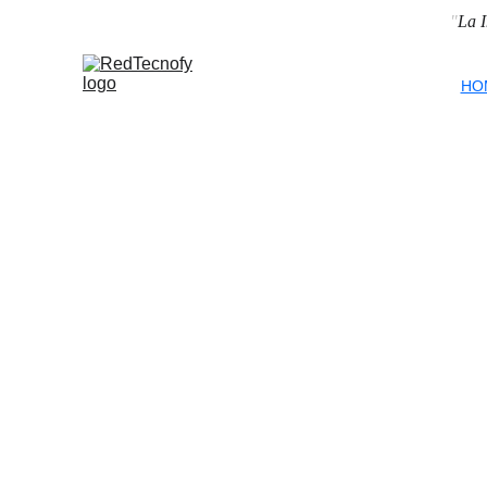
"
La I
HO