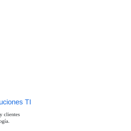
luciones TI
 clientes 
ogía.