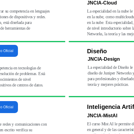
JNCIA-Cloud
ar su competencia en lenguajes 
La especialidad en la nube le
nes de dispositivos y redes. 
en la nube, como multiclouds
, está diseñada para 
en la nube. Esta especialidad
 de herramientas de 
de nivel introductorio sobre l
Networks, la teoría y las mejo
Diseño
io Oficial
JNCIA-Design
La especialidad de Diseño le
etencia en tecnologías de 
diseño de Juniper Networks y 
resolución de problemas. Está 
para profesionales y diseñado
nocimientos de nivel 
teoría y mejores prácticas.
sitivos de centros de datos.
Inteligencia Artif
io Oficial
JNCIA-MistAI
El curso Mist AI le permite
de redes y comunicaciones con 
en general y de las caracterí
 escrito verifica su 