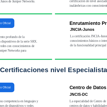
certificación de nivel asocia
o Junos de Juniper Networks.
inalámbricas con conocimiento
Enrutamiento P
io Oficial
JNCIA-Junos
La certificación JNCIA-Junos
ento profundo de la 
conocimientos básicos o inte
 dispositivos de la serie SRX. 
de la funcionalidad principal
 redes con conocimientos de 
Juniper Networks para 
Certificaciones nivel Especialist
Centro de Datos
io Oficial
JNCIS-DC
su competencia en lenguajes y 
La especialidad de Centro de 
s de dispositivos y redes. 
centros de datos y habilidade