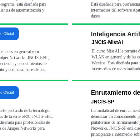
programa, está diseñada para 
Está diseñada para profesiona
ientas de automatización y 
intermedios del software Apst
datos.
Inteligencia Artif
io Oficial
JNCIS-MistAI
El curso Mist AI le permite 
e redes en general y en 
WLAN en general y de las car
Juniper Networks. JNCIS-ENT, 
Wireless. Está diseñada para
xperiencia y conocimientos de 
intermedios de redes inalámbr
nto y conmutación en Junos.
Enrutamiento d
io Oficial
JNCIS-SP
nto profundo de la tecnología 
La modalidad de enrutamiento
vos de la serie SRX. JNCIS-SEC, 
demostrar un conocimiento pro
á diseñada para profesionales de 
plataformas de enrutamiento 
s de Juniper Networks para 
Networks. JNCIS-SP está dise
principiante a intermedio so