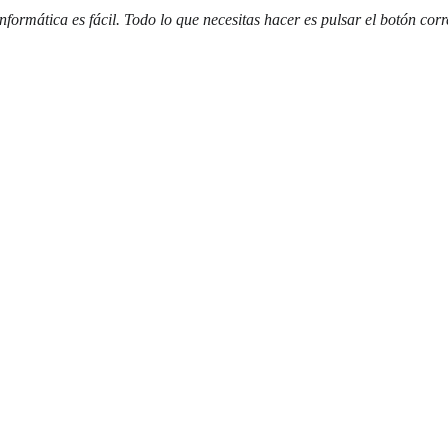
nformática es fácil. Todo lo que necesitas hacer es pulsar el botón corr
ME (EN)
ASESORÍA (EN)
EDUCACIÓN (EN)
BLOG (EN)
NOTICIAS 
NETEC